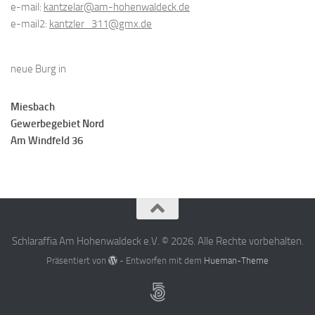
e-mail:
kantzelar@am-hohenwaldeck.de
e-mail2:
kantzler_311@gmx.de
neue Burg in
Miesbach
Gewerbegebiet Nord
Am Windfeld 36
Schlaraffia Am Hohenwaldeck e.V. © 2026. Alle Rechte vorbehalten.
Präsentiert von
- Entworfen mit dem
Hueman-Theme