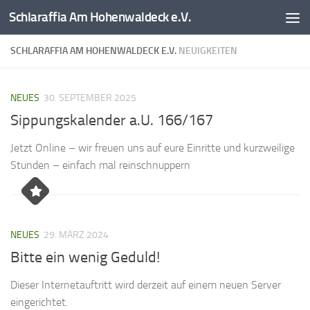
Schlaraffia Am Hohenwaldeck e.V.
Zum Inhalt springen
SCHLARAFFIA AM HOHENWALDECK E.V.
NEUIGKEITEN
NEUES
30. SEPTEMBER 2025
Sippungskalender a.U. 166/167
Jetzt Online – wir freuen uns auf eure Einritte und kurzweilige
Stunden – einfach mal reinschnuppern
NEUES
29. MÄRZ 2024
Bitte ein wenig Geduld!
Dieser Internetauftritt wird derzeit auf einem neuen Server
eingerichtet.